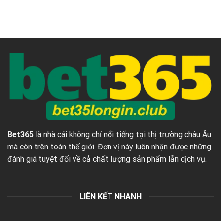
Bet365
là nhà cái không chỉ nổi tiếng tại thị trường châu Âu
mà còn trên toàn thế giới. Đơn vị này luôn nhận được những
đánh giá tuyệt đối về cả chất lượng sản phẩm lẫn dịch vụ.
LIÊN KẾT NHANH