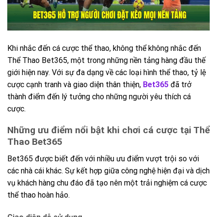
Khi nhắc đến cá cược thể thao, không thể không nhắc đến
Thể Thao Bet365, một trong những nền tảng hàng đầu thế
giới hiện nay. Với sự đa dạng về các loại hình thể thao, tỷ lệ
cược cạnh tranh và giao diện thân thiện,
Bet365
đã trở
thành điểm đến lý tưởng cho những người yêu thích cá
cược.
Những ưu điểm nổi bật khi chơi cá cược tại Thể
Thao Bet365
Bet365 được biết đến với nhiều ưu điểm vượt trội so với
các nhà cái khác. Sự kết hợp giữa công nghệ hiện đại và dịch
vụ khách hàng chu đáo đã tạo nên một trải nghiệm cá cược
thể thao hoàn hảo.