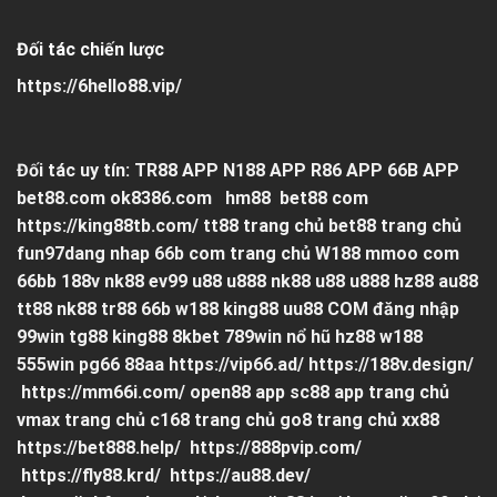
Đối tác chiến lược
https://6hello88.vip/
Đối tác uy tín:
TR88 APP
N188 APP
R86 APP
66B APP
bet88.com
ok8386.com
hm88
bet88 com
https://king88tb.com/
tt88 trang chủ
bet88 trang chủ
fun97dang nhap
66b com
trang chủ W188
mmoo com
66bb
188v
nk88
ev99
u88
u888
nk88
u88
u888
hz88
au88
tt88
nk88
tr88
66b
w188
king88
uu88 COM đăng nhập
99win
tg88
king88
8kbet
789win
nổ hũ
hz88
w188
555win
pg66
88aa
https://vip66.ad/
https://188v.design/
https://mm66i.com/
open88 app
sc88 app
trang chủ
vmax
trang chủ c168
trang chủ go8
trang chủ xx88
https://bet888.help/
https://888pvip.com/
https://fly88.krd/
https://au88.dev/