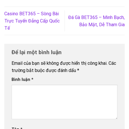
Casino BET365 – Sòng Bài
Đá Gà BET365 – Minh Bạch,
Trực Tuyến Đẳng Cấp Quốc
Bảo Mật, Dễ Tham Gia
Tế
Để lại một bình luận
Email của bạn sẽ không được hiển thị công khai.
Các
trường bắt buộc được đánh dấu
*
Bình luận
*